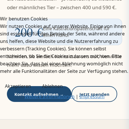
oder männliches Tier – zwischen 400 und 590 €.
Wir benutzen Cookies
Wir nutzen Cookies auf unserer Website. Einige von ihnen
200 €
Eine Kastrationspatenschaft für
sind essenziell für den Betrieb der Seite, während andere
einen Hund.
uns helfen, diese Website und die Nutzererfahrung zu
verbessern (Tracking Cookies). Sie können selbst
Nehmen Sie einfach Kontakt zu uns auf, wenn Sie
entscheiden, ob Sie die Cookies zulassen möchten. Bitte
beachten Sie, dass bei einer Ablehnung womöglich nicht
mehr dazu wissen möchten.
mehr alle Funktionalitäten der Seite zur Verfügung stehen.
Akzeptieren
Ablehnen
Kontakt aufnehmen →
Jetzt spenden
Weitere Informationen
|
Impressum