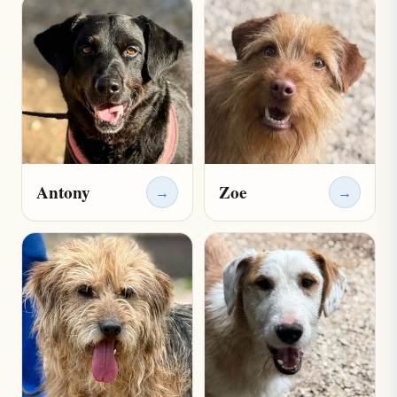
Antony
Zoe
→
→