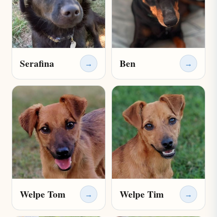
Serafina
Ben
→
→
Welpe Tom
Welpe Tim
→
→