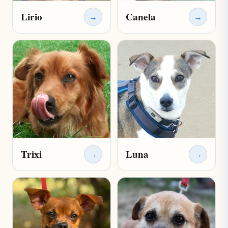
Lirio
Canela
→
→
Trixi
Luna
→
→