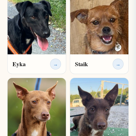
Eyka
Staik
→
→