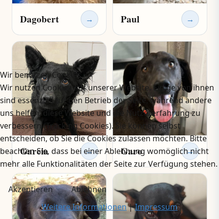
Dagobert
Paul
→
→
Wir benutzen Cookies
Wir nutzen Cookies auf unserer Website. Einige von ihnen
sind essenziell für den Betrieb der Seite, während andere
uns helfen, diese Website und die Nutzererfahrung zu
verbessern (Tracking Cookies). Sie können selbst
entscheiden, ob Sie die Cookies zulassen möchten. Bitte
Garcia
Garo
→
→
beachten Sie, dass bei einer Ablehnung womöglich nicht
mehr alle Funktionalitäten der Seite zur Verfügung stehen.
Akzeptieren
Ablehnen
Weitere Informationen
|
Impressum