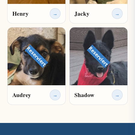
Henry
Jacky
→
→
Reserviert
Reserviert
Audrey
Shadow
→
→